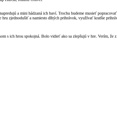
 napredujú a mini hádzaná ich baví. Trochu budeme musieť popracovať 
 hru zjednodušiť a namiesto dlhých prihrávok, využívať kratšie prihráv
k som s ich hrou spokojná. Bolo vidieť ako sa zlepšujú v hre. Verím, že