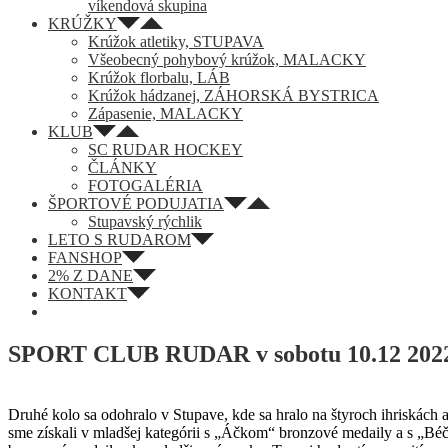
víkendová skupina
KRÚŽKY
Krúžok atletiky, STUPAVA
Všeobecný pohybový krúžok, MALACKY
Krúžok florbalu, LÁB
Krúžok hádzanej, ZÁHORSKÁ BYSTRICA
Zápasenie, MALACKY
KLUB
SC RUDAR HOCKEY
ČLÁNKY
FOTOGALÉRIA
ŠPORTOVÉ PODUJATIA
Stupavský rýchlik
LETO S RUDAROM
FANSHOP
2% Z DANE
KONTAKT
SPORT CLUB RUDAR v sobotu 10.12 2022
Druhé kolo sa odohralo v Stupave, kde sa hralo na štyroch ihriskách 
sme získali v mladšej kategórii s „Áčkom“ bronzové medaily a s „Béčko