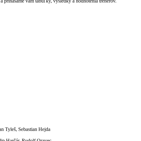
 a prinášame vám tabuľky, výsledky a hodnotenia trénerov.
n Tyleš, Sebastian Hejda
lip Harčár, Rudolf Oravec