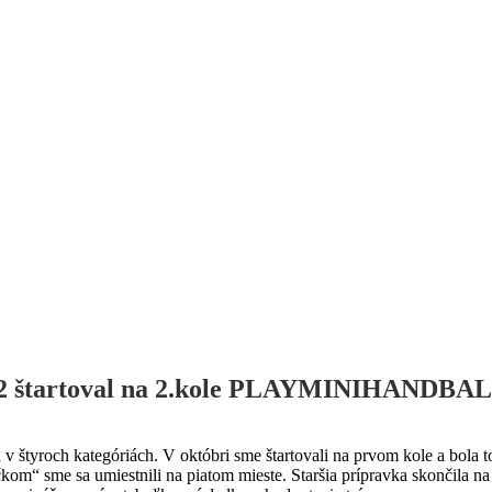
 štartoval na 2.kole PLAYMINIHANDBALL
a v štyroch kategóriách. V októbri sme štartovali na prvom kole a bol
m“ sme sa umiestnili na piatom mieste. Staršia prípravka skončila na tr