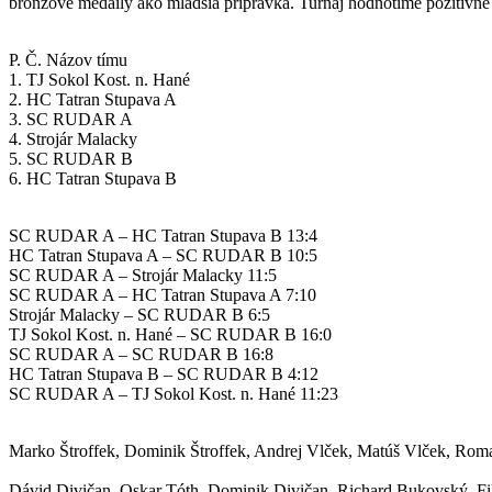
bronzové medaily ako mladšia prípravka. Turnaj hodnotíme pozitívne
Tabuľka / kategória B 8 – mladší chlapci
P. Č. Názov tímu
1. TJ Sokol Kost. n. Hané
2. HC Tatran Stupava A
3. SC RUDAR A
4. Strojár Malacky
5. SC RUDAR B
6. HC Tatran Stupava B
Výsledky:
SC RUDAR A – HC Tatran Stupava B 13:4
HC Tatran Stupava A – SC RUDAR B 10:5
SC RUDAR A – Strojár Malacky 11:5
SC RUDAR A – HC Tatran Stupava A 7:10
Strojár Malacky – SC RUDAR B 6:5
TJ Sokol Kost. n. Hané – SC RUDAR B 16:0
SC RUDAR A – SC RUDAR B 16:8
HC Tatran Stupava B – SC RUDAR B 4:12
SC RUDAR A – TJ Sokol Kost. n. Hané 11:23
Zostava SC RUDAR „A“:
Marko Štroffek, Dominik Štroffek, Andrej Vlček, Matúš Vlček, Roma
Zostava SC RUDAR „B“:
Dávid Divičan, Oskar Tóth, Dominik Divičan, Richard Bukovský, Fi