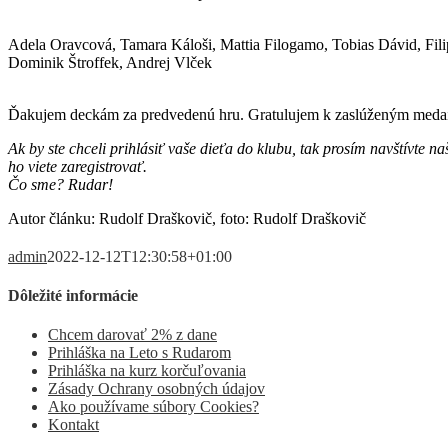
Zostava SC RUDAR:
Adela Oravcová, Tamara Káloši, Mattia Filogamo, Tobias Dávid, Fili
Dominik Štroffek, Andrej Vlček
Komentár M. Polču – tréner SC RUDAR
Ďakujem deckám za predvedenú hru. Gratulujem k zaslúženým medailám
Ak by ste chceli prihlásiť vaše dieťa do klubu, tak prosím navštívte n
ho viete zaregistrovať.
Čo sme? Rudar!
Autor článku: Rudolf Draškovič, foto: Rudolf Draškovič
admin
2022-12-12T12:30:58+01:00
Dôležité informácie
Chcem darovať 2% z dane
Prihláška na Leto s Rudarom
Prihláška na kurz korčuľovania
Zásady Ochrany osobných údajov
Ako používame súbory Cookies?
Kontakt