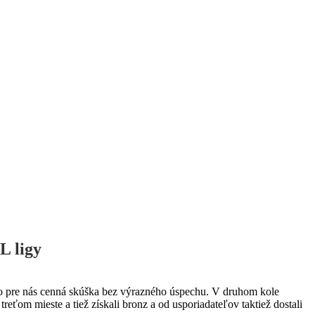
 ligy
a to pre nás cenná skúška bez výrazného úspechu. V druhom kole
eťom mieste a tiež získali bronz a od usporiadateľov taktiež dostali