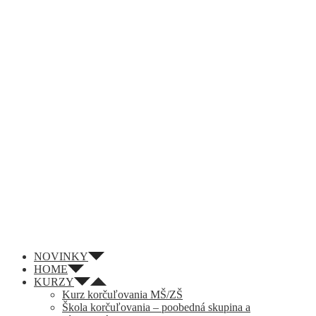
NOVINKY
HOME
KURZY
Kurz korčuľovania MŠ/ZŠ
Škola korčuľovania – poobedná skupina a