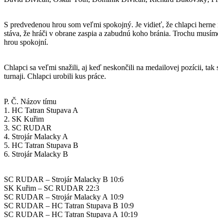
Komentár R. Draškoviča – tréner SC RUDAR „A“:
S predvedenou hrou som veľmi spokojný. Je vidieť, že chlapci herne
stáva, že hráči v obrane zaspia a zabudnú koho bránia. Trochu musíme
hrou spokojní.
Komentár N. Konjičanin – trénerka SC RUDAR „B“:
Chlapci sa veľmi snažili, aj keď neskončili na medailovej pozícii, ta
turnaji. Chlapci urobili kus práce.
Tabuľka / kategória B 10 – starší chlapci
P. Č. Názov tímu
1. HC Tatran Stupava A
2. SK Kuřim
3. SC RUDAR
4. Strojár Malacky A
5. HC Tatran Stupava B
6. Strojár Malacky B
Výsledky:
SC RUDAR – Strojár Malacky B 10:6
SK Kuřim – SC RUDAR 22:3
SC RUDAR – Strojár Malacky A 10:9
SC RUDAR – HC Tatran Stupava B 10:9
SC RUDAR – HC Tatran Stupava A 10:19