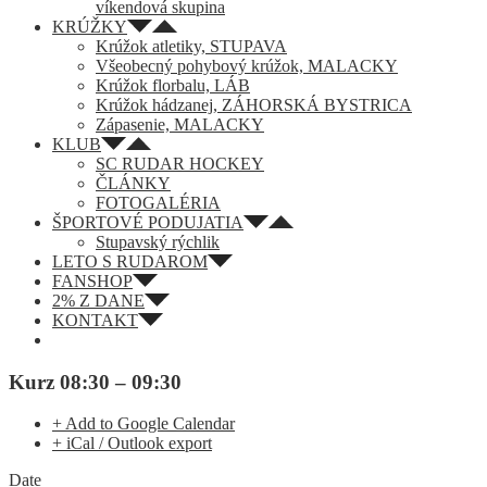
víkendová skupina
KRÚŽKY
Krúžok atletiky, STUPAVA
Všeobecný pohybový krúžok, MALACKY
Krúžok florbalu, LÁB
Krúžok hádzanej, ZÁHORSKÁ BYSTRICA
Zápasenie, MALACKY
KLUB
SC RUDAR HOCKEY
ČLÁNKY
FOTOGALÉRIA
ŠPORTOVÉ PODUJATIA
Stupavský rýchlik
LETO S RUDAROM
FANSHOP
2% Z DANE
KONTAKT
Kurz 08:30 – 09:30
+ Add to Google Calendar
+ iCal / Outlook export
Date