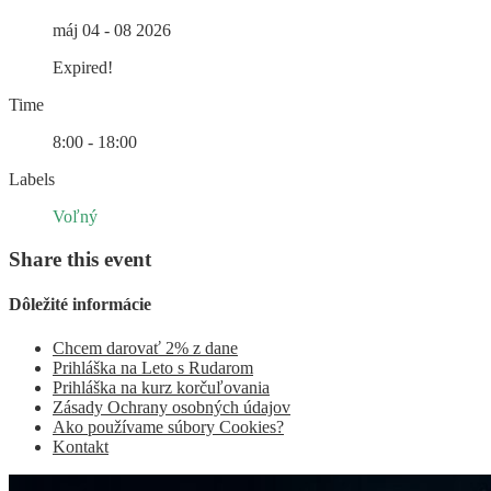
máj 04 - 08 2026
Expired!
Time
8:00 - 18:00
Labels
Voľný
Share this event
Dôležité informácie
Chcem darovať 2% z dane
Prihláška na Leto s Rudarom
Prihláška na kurz korčuľovania
Zásady Ochrany osobných údajov
Ako používame súbory Cookies?
Kontakt