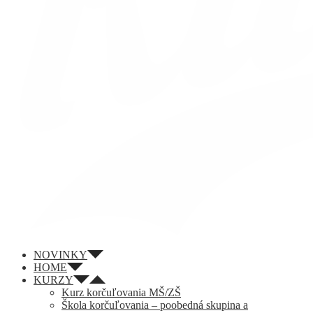
NOVINKY
HOME
KURZY
Kurz korčuľovania MŠ/ZŠ
Škola korčuľovania – poobedná skupina a