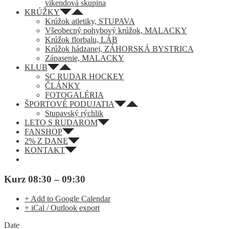
víkendová skupina
KRÚŽKY
Krúžok atletiky, STUPAVA
Všeobecný pohybový krúžok, MALACKY
Krúžok florbalu, LÁB
Krúžok hádzanej, ZÁHORSKÁ BYSTRICA
Zápasenie, MALACKY
KLUB
SC RUDAR HOCKEY
ČLÁNKY
FOTOGALÉRIA
ŠPORTOVÉ PODUJATIA
Stupavský rýchlik
LETO S RUDAROM
FANSHOP
2% Z DANE
KONTAKT
Kurz 08:30 – 09:30
+ Add to Google Calendar
+ iCal / Outlook export
Date