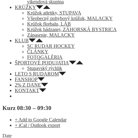
víkendová skupina
KRÚŽKY
Krúžok atletiky, STUPAVA
Všeobecný pohybový krúžok, MALACKY
Krúžok florbalu, LÁB
Krúžok hádzanej, ZÁHORSKÁ BYSTRICA
Zápasenie, MALACKY
KLUB
SC RUDAR HOCKEY
ČLÁNKY
FOTOGALÉRIA
ŠPORTOVÉ PODUJATIA
Stupavský rýchlik
LETO S RUDAROM
FANSHOP
2% Z DANE
KONTAKT
Kurz 08:30 – 09:30
+ Add to Google Calendar
+ iCal / Outlook export
Date