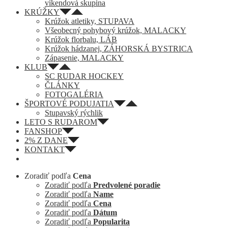
víkendová skupina
KRÚŽKY
Krúžok atletiky, STUPAVA
Všeobecný pohybový krúžok, MALACKY
Krúžok florbalu, LÁB
Krúžok hádzanej, ZÁHORSKÁ BYSTRICA
Zápasenie, MALACKY
KLUB
SC RUDAR HOCKEY
ČLÁNKY
FOTOGALÉRIA
ŠPORTOVÉ PODUJATIA
Stupavský rýchlik
LETO S RUDAROM
FANSHOP
2% Z DANE
KONTAKT
Zoradiť podľa
Cena
Zoradiť podľa
Predvolené poradie
Zoradiť podľa
Name
Zoradiť podľa
Cena
Zoradiť podľa
Dátum
Zoradiť podľa
Popularita