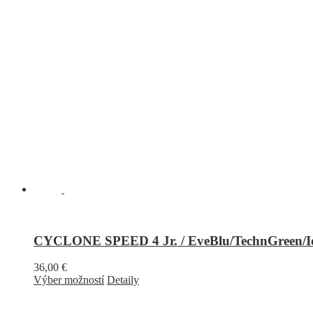
CYCLONE SPEED 4 Jr. / EveBlu/TechnGreen/Io
36,00
€
Výber možností
Detaily