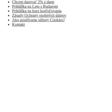
Chcem darovať 2% z dane
Prihláška na Leto s Rudarom
Prihláška na kurz korčuľovania
Zásady Ochrany osobných údajov
Ako používame súbory Cookies?
Kontakt