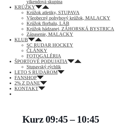
víkendová skupina
KRÚŽKY
Krúžok atletiky, STUPAVA
Všeobecný pohybový krúžok, MALACKY
Krúžok florbalu, LÁB
Krúžok hádzanej, ZÁHORSKÁ BYSTRICA
Zápasenie, MALACKY
KLUB
SC RUDAR HOCKEY
ČLÁNKY
FOTOGALÉRIA
ŠPORTOVÉ PODUJATIA
Stupavský rýchlik
LETO S RUDAROM
FANSHOP
2% Z DANE
KONTAKT
Kurz 09:45 – 10:45