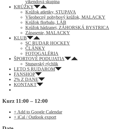
víkendová skupina
KRÚŽKY
Krúžok atletiky, STUPAVA
Všeobecný pohybový krúžok, MALACKY
Krúžok florbalu, LÁB
Krúžok hádzanej, ZÁHORSKÁ BYSTRICA
Zápasenie, MALACKY
KLUB
SC RUDAR HOCKEY
ČLÁNKY
FOTOGALÉRIA
ŠPORTOVÉ PODUJATIA
Stupavský rýchlik
LETO S RUDAROM
FANSHOP
2% Z DANE
KONTAKT
Kurz 11:00 – 12:00
+ Add to Google Calendar
+ iCal / Outlook export
Date