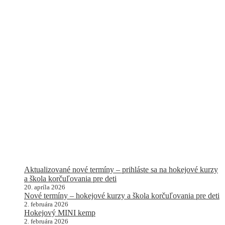
Aktualizované nové termíny – prihláste sa na hokejové kurzy
a škola korčuľovania pre deti
20. apríla 2026
Nové termíny – hokejové kurzy a škola korčuľovania pre deti
2. februára 2026
Hokejový MINI kemp
2. februára 2026