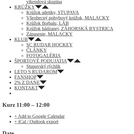
víkendová skupina
KRÚŽKY
Krúžok atletiky, STUPAVA
Všeobecný pohybový krúžok, MALACKY
Krúžok florbalu, LÁB
Krúžok hádzanej, ZÁHORSKÁ BYSTRICA
Zápasenie, MALACKY
KLUB
SC RUDAR HOCKEY
ČLÁNKY
FOTOGALÉRIA
ŠPORTOVÉ PODUJATIA
Stupavský rýchlik
LETO S RUDAROM
FANSHOP
2% Z DANE
KONTAKT
Kurz 11:00 – 12:00
+ Add to Google Calendar
+ iCal / Outlook export
Date