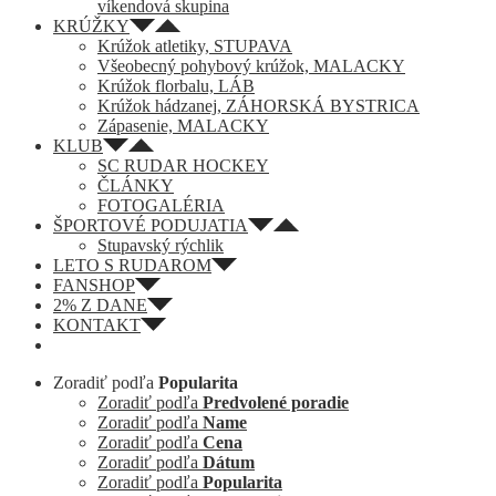
víkendová skupina
KRÚŽKY
Krúžok atletiky, STUPAVA
Všeobecný pohybový krúžok, MALACKY
Krúžok florbalu, LÁB
Krúžok hádzanej, ZÁHORSKÁ BYSTRICA
Zápasenie, MALACKY
KLUB
SC RUDAR HOCKEY
ČLÁNKY
FOTOGALÉRIA
ŠPORTOVÉ PODUJATIA
Stupavský rýchlik
LETO S RUDAROM
FANSHOP
2% Z DANE
KONTAKT
Zoradiť podľa
Popularita
Zoradiť podľa
Predvolené poradie
Zoradiť podľa
Name
Zoradiť podľa
Cena
Zoradiť podľa
Dátum
Zoradiť podľa
Popularita