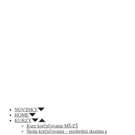
NOVINKY
HOME
KURZY
Kurz korčuľovania MŠ/ZŠ
Škola korčuľovania – poobedná skupina a