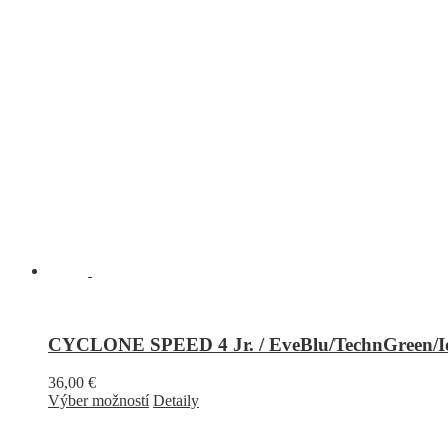
CYCLONE SPEED 4 Jr. / EveBlu/TechnGreen/Io
36,00
€
Výber možností
Detaily