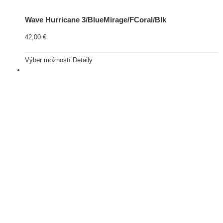
Wave Hurricane 3/BlueMirage/FCoral/Blk
42,00
€
Výber možností
Detaily