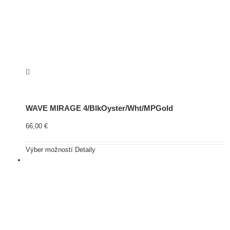
WAVE MIRAGE 4/BlkOyster/Wht/MPGold
66,00
€
Výber možností
Detaily