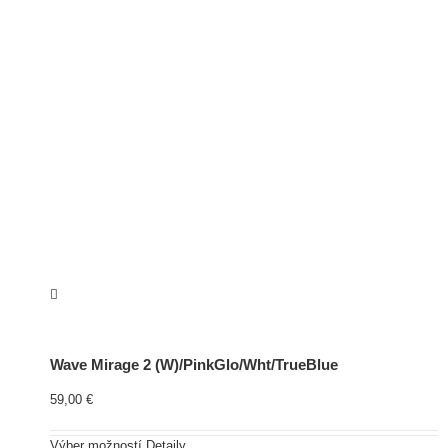
Wave Mirage 2 (W)/PinkGlo/Wht/TrueBlue
59,00
€
Výber možností
Detaily