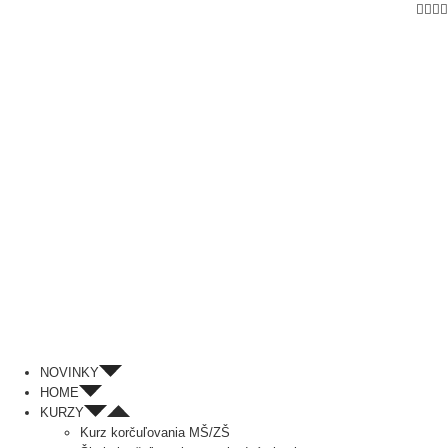
Fac
In
P
Skip
to
content
NOVINKY
HOME
KURZY
Kurz korčuľovania MŠ/ZŠ