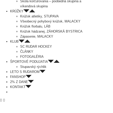
Škola korčuľovania – poobedná skupina a
víkendová skupina
KRÚŽKY
Krúžok atletiky, STUPAVA
Všeobecný pohybový krúžok, MALACKY
Krúžok florbalu, LÁB
Krúžok hádzanej, ZÁHORSKÁ BYSTRICA
Zápasenie, MALACKY
KLUB
SC RUDAR HOCKEY
ČLÁNKY
FOTOGALÉRIA
ŠPORTOVÉ PODUJATIA
Stupavský rýchlik
LETO S RUDAROM
FANSHOP
2% Z DANE
KONTAKT