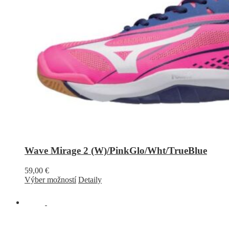
Wave Mirage 2 (W)/PinkGlo/Wht/TrueBlue
59,00
€
Výber možností
Detaily