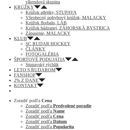
víkendová skupina
KRÚŽKY
Krúžok atletiky, STUPAVA
Všeobecný pohybový krúžok, MALACKY
Krúžok florbalu, LÁB
Krúžok hádzanej, ZÁHORSKÁ BYSTRICA
Zápasenie, MALACKY
KLUB
SC RUDAR HOCKEY
ČLÁNKY
FOTOGALÉRIA
ŠPORTOVÉ PODUJATIA
Stupavský rýchlik
LETO S RUDAROM
FANSHOP
2% Z DANE
KONTAKT
Zoradiť podľa
Cena
Zoradiť podľa
Predvolené poradie
Zoradiť podľa
Name
Zoradiť podľa
Cena
Zoradiť podľa
Dátum
Zoradiť podľa
Popularita