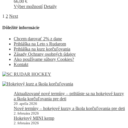
66,00
€
Výber možností
Detaily
1
2
Next
Dôležité informácie
Chcem darovať 2% z dane
Prihláška na Leto s Rudarom
Prihláška na kurz korčuľovania
Zásady Ochrany osobných údajov
Ako používame súbory Cookies?
Kontakt
Aktualizované nové termíny – prihláste sa na hokejové kurzy
a škola korčuľovania pre deti
20. apríla 2026
Nové termíny – hokejové kurzy a škola korčuľovania pre deti
2. februára 2026
Hokejový MINI kemp
2. februára 2026