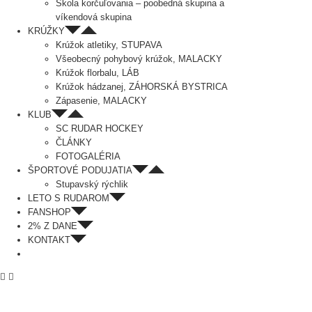
Škola korčuľovania – poobedná skupina a
víkendová skupina
KRÚŽKY
Krúžok atletiky, STUPAVA
Všeobecný pohybový krúžok, MALACKY
Krúžok florbalu, LÁB
Krúžok hádzanej, ZÁHORSKÁ BYSTRICA
Zápasenie, MALACKY
KLUB
SC RUDAR HOCKEY
ČLÁNKY
FOTOGALÉRIA
ŠPORTOVÉ PODUJATIA
Stupavský rýchlik
LETO S RUDAROM
FANSHOP
2% Z DANE
KONTAKT