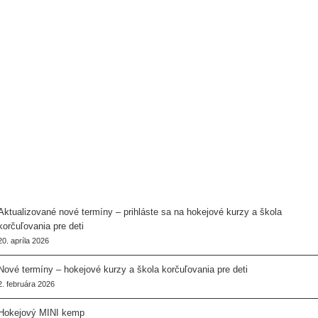
Aktualizované nové termíny – prihláste sa na hokejové kurzy a škola
korčuľovania pre deti
20. apríla 2026
Nové termíny – hokejové kurzy a škola korčuľovania pre deti
2. februára 2026
Hokejový MINI kemp