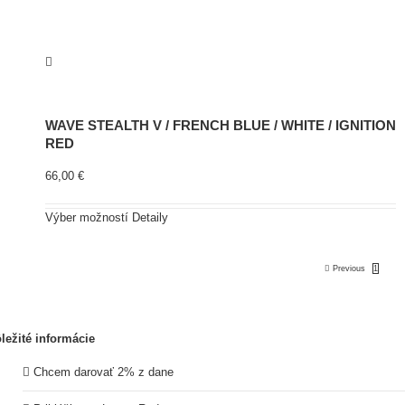
WAVE STEALTH V / FRENCH BLUE / WHITE / IGNITION
RED
66,00
€
Výber možností
Detaily
Previous
1
2
ležité informácie
Chcem darovať 2% z dane