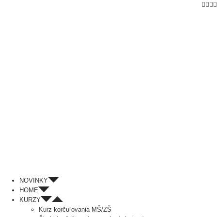
Fac
In
P
Skip
to
content
NOVINKY
HOME
KURZY
Kurz korčuľovania MŠ/ZŠ