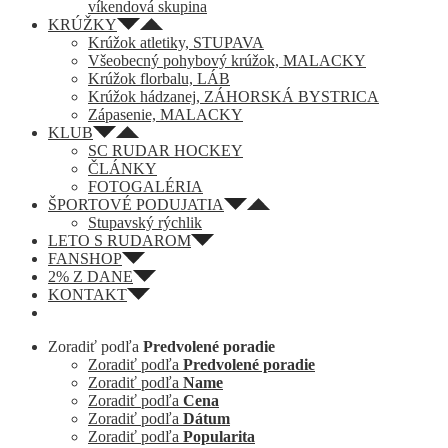
víkendová skupina
KRÚŽKY
Krúžok atletiky, STUPAVA
Všeobecný pohybový krúžok, MALACKY
Krúžok florbalu, LÁB
Krúžok hádzanej, ZÁHORSKÁ BYSTRICA
Zápasenie, MALACKY
KLUB
SC RUDAR HOCKEY
ČLÁNKY
FOTOGALÉRIA
ŠPORTOVÉ PODUJATIA
Stupavský rýchlik
LETO S RUDAROM
FANSHOP
2% Z DANE
KONTAKT
Zoradiť podľa
Predvolené poradie
Zoradiť podľa
Predvolené poradie
Zoradiť podľa
Name
Zoradiť podľa
Cena
Zoradiť podľa
Dátum
Zoradiť podľa
Popularita