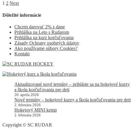
1
2
Next
Dôležité informácie
Chcem darovať 2% z dane
Prihláška na Leto s Rudarom
Prihláška na kurz korčuľovania
Zásady Ochrany osobných údajov
Ako používame súbory Cookies?
Kontakt
Aktualizované nové termíny – prihláste sa na hokejové kurzy
a škola korčuľovania pre deti
20. apríla 2026
Nové termíny – hokejové kurzy a škola korčuľovania pre deti
2. februára 2026
Hokejový MINI kemp
2. februára 2026
Copyright © SC RUDAR
Facebook
Instagram
Phone
Email
Toggle
Go